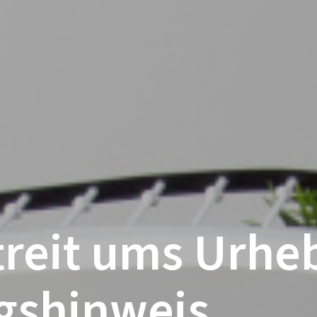
treit ums Urhe
gshinweis