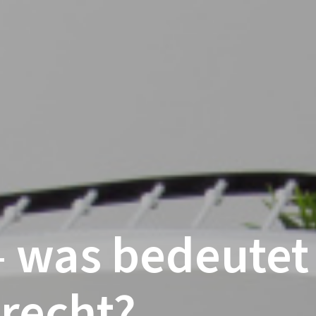
 was bedeutet 
srecht?