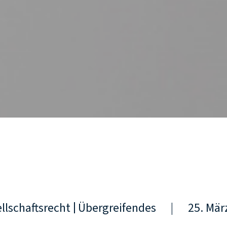
llschaftsrecht
Übergreifendes
|
25. Mär