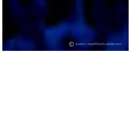
©
studio v-zwoelf/stock.adobe.com
Dr. Petra Ostermaier
Arbeitsrecht
|
11. August 2022
BEITRAG TEILEN