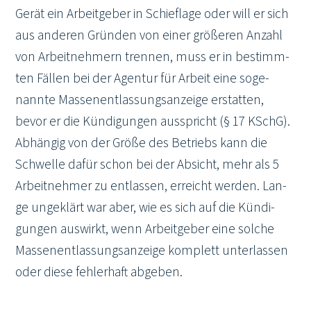
Gerät ein Arbeit­ge­ber in Schief­la­ge oder will er sich
aus ande­ren Grün­den von einer grö­ße­ren Anzahl
von Arbeit­neh­mern tren­nen, muss er in bestimm­
ten Fäl­len bei der Agen­tur für Arbeit eine soge­
nann­te Mas­sen­ent­las­sungs­an­zei­ge erstat­ten,
bevor er die Kün­di­gun­gen aus­spricht (§ 17 KSchG).
Abhän­gig von der Grö­ße des Betriebs kann die
Schwel­le dafür schon bei der Absicht, mehr als 5
Arbeit­neh­mer zu ent­las­sen, erreicht wer­den. Lan­
ge unge­klärt war aber, wie es sich auf die Kün­di­
gun­gen aus­wirkt, wenn Arbeit­ge­ber eine sol­che
Mas­sen­ent­las­sungs­an­zei­ge kom­plett unter­las­sen
oder die­se feh­ler­haft abge­ben.
Im Jahr 2023 sah es kurz aus, als ob das Mas­sen­