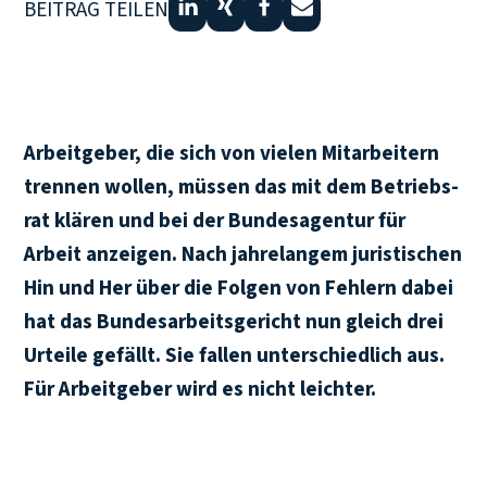
BEITRAG TEILEN
Arbeit­ge­ber, die sich von vie­len Mit­ar­bei­tern
tren­nen wol­len, müs­sen das mit dem Betriebs­
rat klä­ren und bei der Bun­des­agen­tur für
Arbeit anzei­gen. Nach jah­re­lan­gem juris­ti­schen
Hin und Her über die Fol­gen von Feh­lern dabei
hat das Bun­des­ar­beits­ge­richt nun gleich drei
Urtei­le gefällt. Sie fal­len unter­schied­lich aus.
Für Arbeit­ge­ber wird es nicht leich­ter.