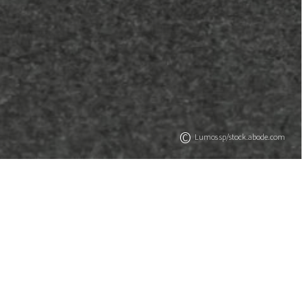
©
Lumos sp/stock.abode.com