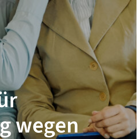
ür
ng wegen