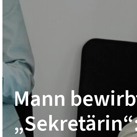
Mann bewirbt
„Sekretärin“